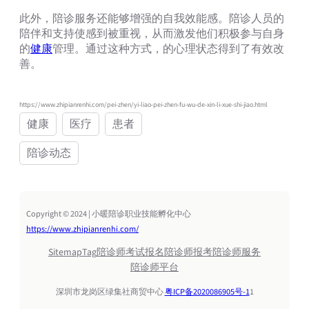
此外，陪诊服务还能够增强的自我效能感。陪诊人员的
陪伴和支持使感到被重视，从而激发他们积极参与自身
的
健康
管理。通过这种方式，的心理状态得到了有效改
善。
https://www.zhipianrenhi.com/pei-zhen/yi-liao-pei-zhen-fu-wu-de-xin-li-xue-shi-jiao.html
健康
医疗
患者
陪诊动态
Copyright © 2024 | 小暖陪诊职业技能孵化中心
https://www.zhipianrenhi.com/
Sitemap
Tag
陪诊师考试报名
陪诊师报考
陪诊师服务
陪诊师平台
深圳市龙岗区绿集社商贸中心
粤ICP备2020086905号-1
1