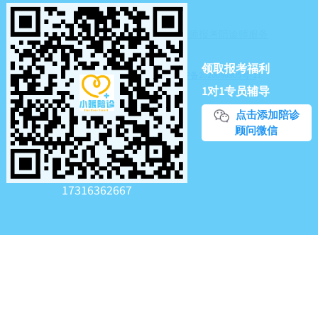
https://www.zhipianrenhi.com/
Sitemap
Tag
陪诊师考试报名
陪诊师报考
陪诊师服务
陪诊师平台
领取报考福利
深圳市龙岗区绿集社商贸中心
粤ICP备2020086905号-1
1
1对1专员辅导
点击添加陪诊
顾问微信
17316362667