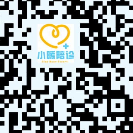
完善的培训项目，适合各类背景的人员。无论是从事家
政、养老、医疗服务的人员，还是有志于此的高校学生，
都能在这里找到适合自己的职业路径。良好的沟通能力和
服务意识是成功的关键。
专业化是提升陪诊行业形象的重要因素。具备专业知识和技
能的陪诊师能为行业树立良好的榜样，提高公众对陪诊服务
的认知和认可。这种正面的行业形象将推动市场的规范化发
展。
陪诊师考试报名官网
陪诊师考试题目答案
陪诊师证书
陪诊师考证
陪诊
接单
陪诊考试
陪诊师报考
陪诊师培训
陪诊师证书
陪诊师报名
陪诊师官
方入口
陪诊师平台
陪诊师服务
http://www.zhipianrenhi.com/pei_zhen_kao_shi.php?
key=%E7%89%A1%E4%B8%B9%E6%B1%9F%E5%8C%BB%E7%96%97%E9
%99%AA%E8%AF%8A%E9%A1%BE%E9%97%AE%E6%9C%BA%E6%9E%84
%E6%8A%A5%E8%80%83