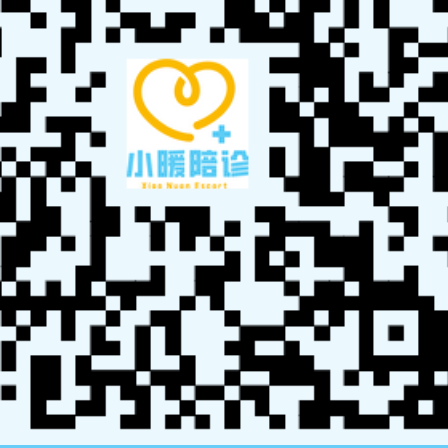
政、养老、医疗服务的人员，还是有志于此的高校学生，
都能在这里找到适合自己的职业路径。良好的沟通能力和
服务意识是成功的关键。
在医疗陪诊行业，专业性至关重要。陪诊师不仅需了解患者
的健康状况，还需熟悉医疗流程、医务人员及各项服务。这
样的专业知识能够帮助陪诊师更好地引导患者，提供贴心且
高效的服务。
陪诊师考试报名官网
陪诊师考试题目答案
陪诊师证书
陪诊师考证
陪诊
接单
陪诊考试
陪诊师报考
陪诊师培训
陪诊师证书
陪诊师报名
陪诊师官
方入口
陪诊师平台
陪诊师服务
http://www.zhipianrenhi.com/pei_zhen_kao_shi.php?
key=%E6%97%A5%E5%96%80%E5%88%99%E5%8C%BB%E7%96%97%E9%
99%AA%E8%AF%8A%E9%A1%BE%E9%97%AE%E5%B9%B3%E5%8F%B0%
E5%8D%95%E4%BB%B7