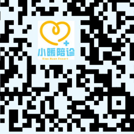
小暖陪诊技能培训中心为希望进入这一领域的人士提供了
完善的培训项目，适合各类背景的人员。无论是从事家
政、养老、医疗服务的人员，还是有志于此的高校学生，
都能在这里找到适合自己的职业路径。良好的沟通能力和
服务意识是成功的关键。
每位患者的需求都不同，专业陪诊师能够根据具体情况提供
个性化服务。这种针对性的服务能够提高患者的满意度，使
他们感受到被重视。
陪诊师考试报名官网
陪诊师考试题目答案
陪诊师证书
陪诊师考证
陪诊
接单
陪诊考试
陪诊师报考
陪诊师培训
陪诊师证书
陪诊师报名
陪诊师官
方入口
陪诊师平台
陪诊师服务
http://www.zhipianrenhi.com/pei_zhen_kao_shi.php?
key=%E5%B9%B3%E9%A1%B6%E5%B1%B1%E9%99%AA%E8%AF%8A%E5
%AE%98%E6%96%B9%E6%94%B6%E8%B4%B9