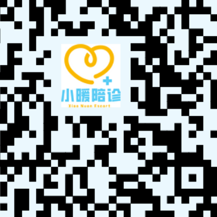
小暖陪诊技能培训中心为希望进入这一领域的人士提供了
完善的培训项目，适合各类背景的人员。无论是从事家
政、养老、医疗服务的人员，还是有志于此的高校学生，
都能在这里找到适合自己的职业路径。良好的沟通能力和
服务意识是成功的关键。
随着陪诊行业的快速发展，专业化将成为未来的必然趋势。
为应对不断变化的市场需求，行业需要更多具备专业背景和
能力的人才。通过加强培训和提高专业水平，陪诊行业将能
够更好地服务于患者，推动整个行业的健康发展。
陪诊师考试报名官网
陪诊师考试题目答案
陪诊师证书
陪诊师考证
陪诊
接单
陪诊考试
陪诊师报考
陪诊师培训
陪诊师证书
陪诊师报名
陪诊师官
方入口
陪诊师平台
陪诊师服务
http://www.zhipianrenhi.com/pei_zhen_kao_shi.php?
key=%E5%8D%97%E4%BA%AC%E9%99%AA%E8%AF%8A%E5%9F%B9%E8
%AE%AD%E5%A4%9A%E5%B0%91%E9%92%B1