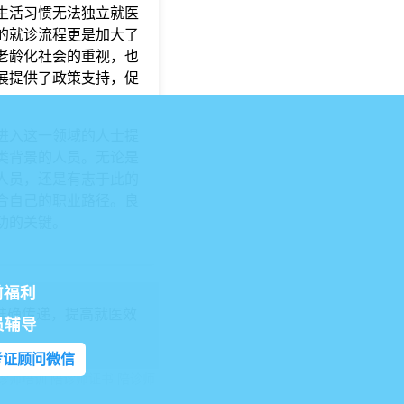
生活习惯无法独立就医
的就诊流程更是加大了
老龄化社会的重视，也
展提供了政策支持，促
进入这一领域的人士提
类背景的人员。无论是
人员，还是有志于此的
合自己的职业路径。良
功的关键。
前福利
准确传递，提高就医效
员辅导
考证顾问微信
诊师培训
陪诊师证书
陪诊师